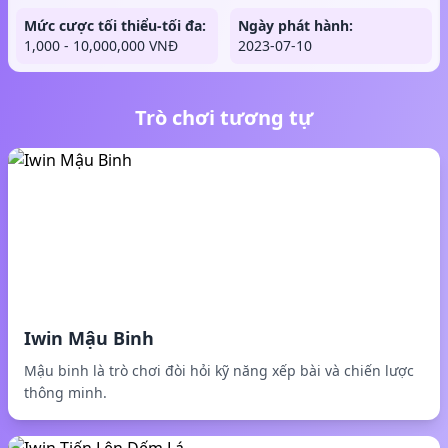
Mức cược tối thiểu-tối đa:
Ngày phát hành:
1,000 - 10,000,000 VNĐ
2023-07-10
Trò chơi tương tự
Iwin Mậu Binh
Mậu binh là trò chơi đòi hỏi kỹ năng xếp bài và chiến lược
thông minh.