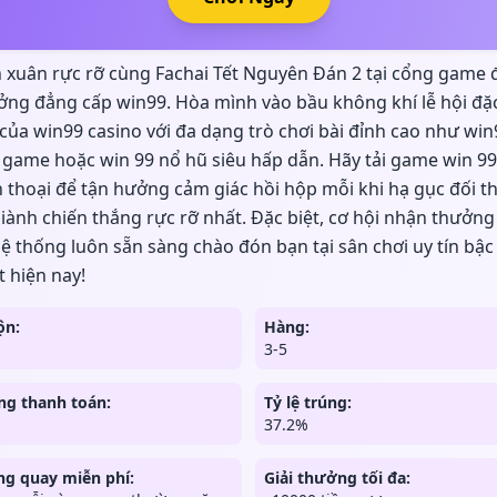
 xuân rực rỡ cùng Fachai Tết Nguyên Đán 2 tại cổng game 
ởng đẳng cấp win99. Hòa mình vào bầu không khí lễ hội đặ
 của win99 casino với đa dạng trò chơi bài đỉnh cao như win
t game hoặc win 99 nổ hũ siêu hấp dẫn. Hãy tải game win 99
n thoại để tận hưởng cảm giác hồi hộp mỗi khi hạ gục đối t
giành chiến thắng rực rỡ nhất. Đặc biệt, cơ hội nhận thưởng
hệ thống luôn sẵn sàng chào đón bạn tại sân chơi uy tín bậc
t hiện nay!
ộn:
Hàng:
3-5
ng thanh toán:
Tỷ lệ trúng:
37.2%
ng quay miễn phí:
Giải thưởng tối đa: