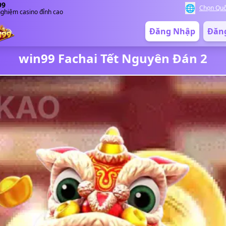
99
🌐
Chọn Quố
nghiệm casino đỉnh cao
Đăng Nhập
Đăn
win99 Fachai Tết Nguyên Đán 2