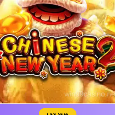
Chơi Ngay