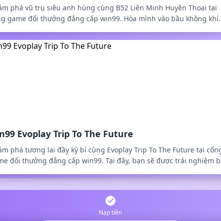
m phá vũ trụ siêu anh hùng cùng B52 Liên Minh Huyền Thoại tại
ng game đổi thưởng đẳng cấp win99. Hòa mình vào bầu không khí
h cao của win99 casino với đa dạng trò chơi bài đỉnh cao như win
t game hoặc win 99 nổ hũ siêu hấp dẫn. Hãy tải game win 99 về đi
ại để tận hưởng cảm giác hồi hộp mỗi khi hạ gục đối thủ và giành
ến thắng rực rỡ nhất. Đặc biệt, cơ hội nhận thưởng lớn từ hệ thốn
n sẵn sàng chào đón bạn tại sân chơi uy tín bậc nhất hiện nay!
n99 Evoplay Trip To The Future
m phá tương lai đầy kỳ bí cùng Evoplay Trip To The Future tại cổn
e đổi thưởng đẳng cấp win99. Tại đây, bạn sẽ được trải nghiệm 
ng khí đỉnh cao của win99 casino với đa dạng trò chơi bài đỉnh ca
 win99 slot game hoặc win 99 nổ hũ siêu hấp dẫn. Hãy tải game w
về điện thoại để tận hưởng cảm giác hồi hộp mỗi khi hạ gục đối t
giành chiến thắng rực rỡ nhất. Đặc biệt, cơ hội nhận thưởng lớn t
Nạp tiền
thống luôn sẵn sàng chào đón bạn tại sân chơi uy tín bậc nhất hi