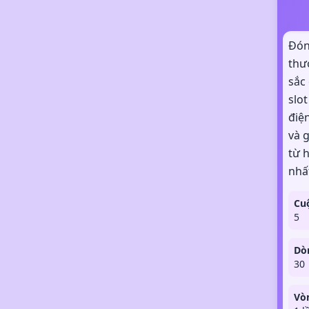
Đón
thư
sắc
slo
điệ
và 
từ 
nhấ
Cu
5
Dò
30
Vò