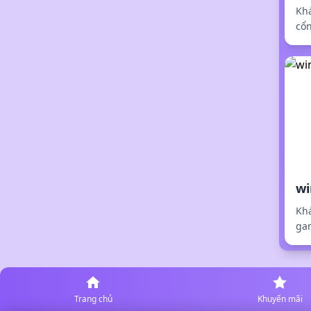
Khá
cổ
đỉn
slo
tho
chi
luô
wi
Khá
gam
khô
như
99 
và 
Trang chủ
Khuyến mãi
hệ 