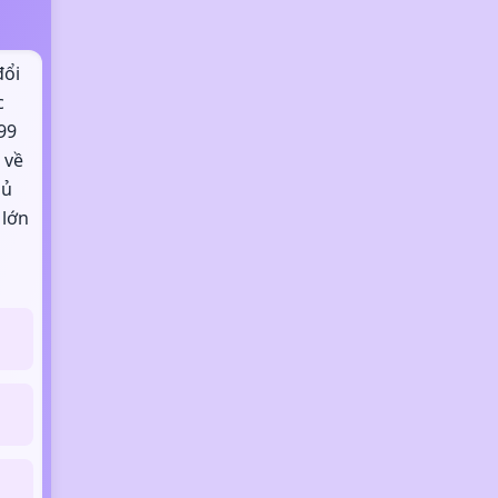
đổi
c
99
 về
hủ
 lớn