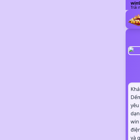
win
Trải 
Khá
Dếm
yêu
dạn
win
điệ
và 