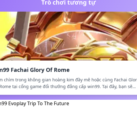
Trò chơi tương tự
n99 Fachai Glory Of Rome
m chìm trong không gian hoàng kim đầy mê hoặc cùng Fachai Glor
Rome tại cổng game đổi thưởng đẳng cấp win99. Tại đây, bạn sẽ
c trải nghiệm bầu không khí đỉnh cao của win99 casino với đa dạ
 chơi bài đỉnh cao như win99 slot game hoặc win 99 nổ hũ siêu hấ
. Hãy tải game win 99 về điện thoại để tận hưởng cảm giác hồi hộ
 khi hạ gục đối thủ và giành chiến thắng rực rỡ nhất. Đặc biệt, cơ 
n thưởng lớn từ hệ thống luôn sẵn sàng chào đón bạn tại sân chơ
tín bậc nhất hiện nay!