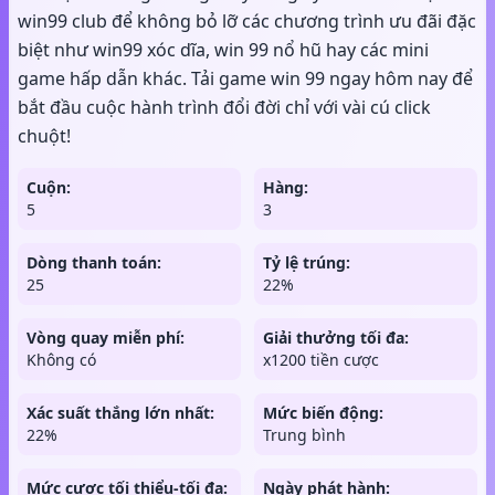
win99 club để không bỏ lỡ các chương trình ưu đãi đặc
biệt như win99 xóc dĩa, win 99 nổ hũ hay các mini
game hấp dẫn khác. Tải game win 99 ngay hôm nay để
bắt đầu cuộc hành trình đổi đời chỉ với vài cú click
chuột!
Cuộn:
Hàng:
5
3
Dòng thanh toán:
Tỷ lệ trúng:
25
22%
Vòng quay miễn phí:
Giải thưởng tối đa:
Không có
x1200 tiền cược
Xác suất thắng lớn nhất:
Mức biến động:
22%
Trung bình
Mức cược tối thiểu-tối đa:
Ngày phát hành: