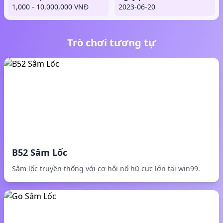
1,000 - 10,000,000 VNĐ
2023-06-20
Trò chơi tương tự
B52 Sâm Lốc
Sâm lốc truyền thống với cơ hội nổ hũ cực lớn tại win99.